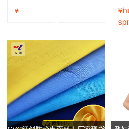
服四季孕妇通用防护服 四色可
光条
¥
¥
h
sp
选