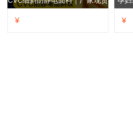
CVC细斜防静电面料｜厂家现货
孕妇
直销、可订织订染色
孕
¥
¥