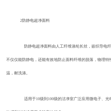
2防静电超净面料
防静电超净面料由人工纤维涤纶长丝，嵌织导电纤
不仅仅能防静电，还能有效地防止面料纤维的脱落，物理特
温，耐洗涤。
适用于10级到100级的洁净室广泛应用微电子、