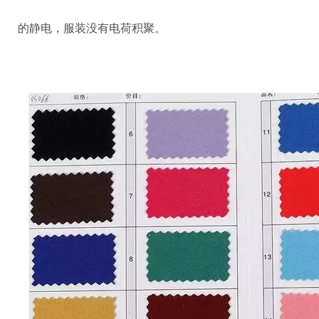
的静电，服装没有电荷积聚。