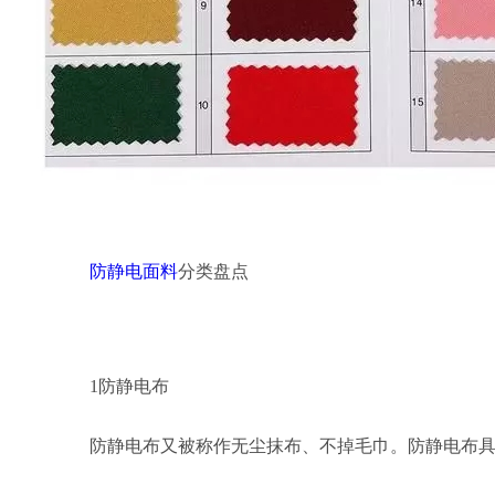
防静电面料
分类盘点
1防静电布
防静电布又被称作无尘抹布、不掉毛巾。防静电布