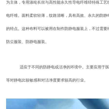
为主体，专用涤纶长丝与高性能永久性导电纤维经特殊工艺
电纤维。面料柔软轻薄，纹路清晰，具有高效、永久的防静
的特点。这种布料可以被用在制作防静电服装上，不过需要
防尘服装、防静电服装。
适应于不同的防静电或洁净的环境中。主要应用于
等对静电比较敏感和对洁净度要求较高的行业。