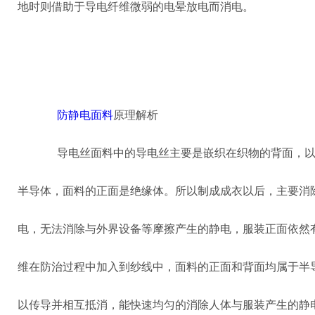
地时则借助于导电纤维微弱的电晕放电而消电。
防静电面料
原理解析
导电丝面料中的导电丝主要是嵌织在织物的背面，
半导体，面料的正面是绝缘体。所以制成成衣以后，主要消
电，无法消除与外界设备等摩擦产生的静电，服装正面依然
维在防治过程中加入到纱线中，面料的正面和背面均属于半
以传导并相互抵消，能快速均匀的消除人体与服装产生的静