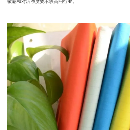
敏感和对洁净度要求较高的行业。