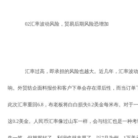
02汇率波动风险，贸易后期风险恐增加
汇率过高，即承担的风险也越大。近几年，汇率波
响。外贸纺企面料报价和客户下单会存在滞后性，而当订单
此次汇率重回6.8，布老板将白白损失0.2美金每米布。对
这0.2美金。人民币汇率像过山车一样，会与结汇也是一种
失一笔，但把握好了，利润也就丰厚了。以7月为例，1万美元